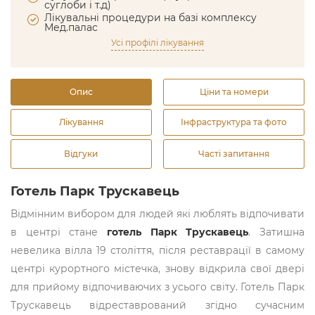
суглоби і т.д)
Лікувальні процедури на базі комплексу
Мед.палас
Усі профілі лікування
Опис
Ціни та номери
Лікування
Інфраструктура та фото
Відгуки
Часті запитання
Готель Парк Трускавець
Відмінним вибором для людей які люблять відпочивати
в центрі стане
готель Парк Трускавець
. Затишна
невелика вілла 19 століття, після реставрації в самому
центрі курортного містечка, знову відкрила свої двері
для прийому відпочиваючих з усього світу. Готель Парк
Трускавець відреставрований згідно сучасним