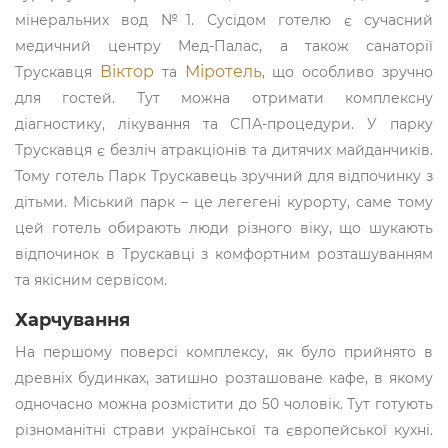
мінеральних вод №1. Сусідом готелю є сучасний
медичний центру Мед-Палас, а також санаторії
Віктор
Міротель
Трускавця
та
, що особливо зручно
для гостей. Тут можна отримати комплексну
діагностику, лікування та СПА-процедури. У парку
Трускавця є безліч атракціонів та дитячих майданчиків.
Тому готель Парк Трускавець зручний для відпочинку з
дітьми. Міський парк – це легегені курорту, саме тому
цей готель обирають люди різного віку, що шукають
відпочинок в Трускавці з комфортним розташуванням
та якісним сервісом.
Харчування
На першому поверсі комплексу, як було прийнято в
древніх будинках, затишно розташоване кафе, в якому
одночасно можна розмістити до 50 чоловік. Тут готують
різноманітні страви української та європейської кухні.