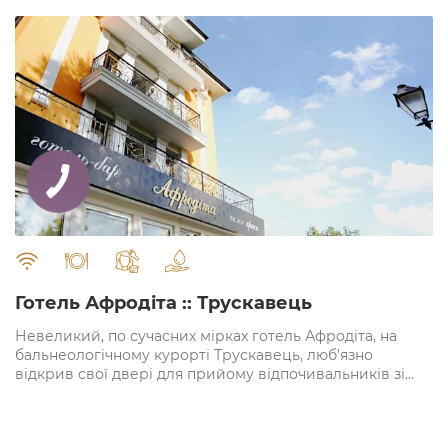
" alt="">
Готель Афродіта :: Трускавець
Невеликий, по сучасних мірках готель Афродіта, на
бальнеологічному курорті Трускавець, люб’язно
відкрив свої двері для прийому відпочивальників зі
всього світу.