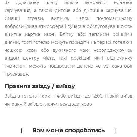
За додаткову плату можна замовити 3-разове
харчування, а також дитяче або дієтичне харчування.
Смачні страви, випічка, напої, по-домашньому
доброзичлива атмосфера і сучасне обслуговування-ось
візитна картка кафе. Влітку або теплими осінніми
днями, гості готелю можуть посидіти на терасі готелю з
чашкою кави або духмяного чаю, насолоджуючись
видом центру міста, такі розкішні миті відпочинку
туристам, можуть подарувати далеко не усі санаторії
Трускавця.
Правила заїзду / виїзду
Заїзд в готель Парк – 14:00, виїзд – до 12:00. Пізній виїзд
чи ранній заїзд оплачується додатково
Вам може сподобатись