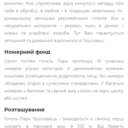
вимогам. Але сприятлива аура минулого нагадує про
себе в обробці, в меблів – в традиціях невеликих, по-
домашньому затишних європейських готелів. Все з
натуральних матеріалів – дерево, льон, в декорі –
ковані та різьблені вироби. Тут Вам гарантується
затишний та домашній відпочинок в Трускавці.
Номерний фонд
Своїм гостям готель Парк пропонує 19 сучасних
номерів різних категорій. У двокімнатних номерах
можливе розміщення на додатковому місці. Всі номери
обладнані згідно з сучасними стандартами. У багатьох
номерах є балкони та гарний вид з вікон на парк, центр
або костел.
Розташування
Готель Парк Трускавець – знаходиться в самому серці
курорту в парковій зоні, в 100 м. Від бювету