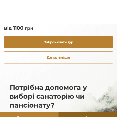
1100
Від
грн
Забронювати тур
Детальніше
Потрібна допомога у
виборі санаторію чи
пансіонату?
Наші спеціалісти завжди на зв’язку та